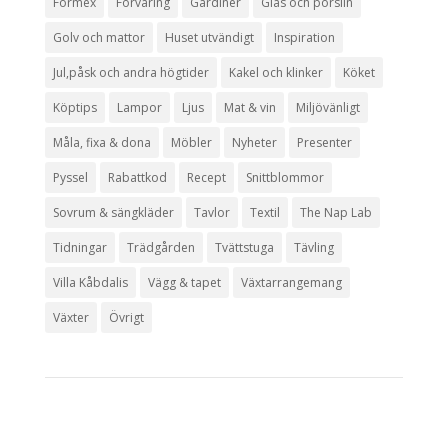
Formex
Förvaring
Gardiner
Glas och porslin
Golv och mattor
Huset utvändigt
Inspiration
Jul,påsk och andra högtider
Kakel och klinker
Köket
Köptips
Lampor
Ljus
Mat & vin
Miljövänligt
Måla, fixa & dona
Möbler
Nyheter
Presenter
Pyssel
Rabattkod
Recept
Snittblommor
Sovrum & sängkläder
Tavlor
Textil
The Nap Lab
Tidningar
Trädgården
Tvättstuga
Tävling
Villa Kåbdalis
Vägg & tapet
Växtarrangemang
Växter
Övrigt