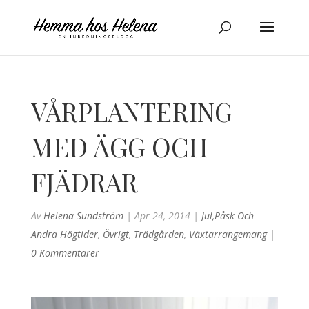
VÅRPLANTERING
MED ÄGG OCH
FJÄDRAR
Av
Helena Sundström
|
Apr 24, 2014
|
Jul,påsk Och
Andra Högtider
,
Övrigt
,
Trädgården
,
Växtarrangemang
|
0 Kommentarer