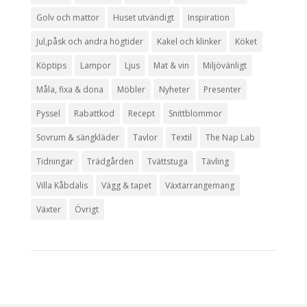
Golv och mattor
Huset utvändigt
Inspiration
Jul,påsk och andra högtider
Kakel och klinker
Köket
Köptips
Lampor
Ljus
Mat & vin
Miljövänligt
Måla, fixa & dona
Möbler
Nyheter
Presenter
Pyssel
Rabattkod
Recept
Snittblommor
Sovrum & sängkläder
Tavlor
Textil
The Nap Lab
Tidningar
Trädgården
Tvättstuga
Tävling
Villa Kåbdalis
Vägg & tapet
Växtarrangemang
Växter
Övrigt