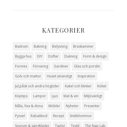
KATEGORIER
Badrum
Bakning
Belysning
Braskaminer
Bygga hus
DIY
Dofter
Dukning
Form & design
Formex
Förvaring
Gardiner
Glas och porslin
Golv och mattor
Huset utvändigt
Inspiration
Jul,påsk och andra högtider
Kakel och klinker
Köket
Köptips
Lampor
Ljus
Mat & vin
Miljövänligt
Måla, fixa & dona
Möbler
Nyheter
Presenter
Pyssel
Rabattkod
Recept
Snittblommor
Sovrum & sängkläder
Tavlor
Textil
The Nap Lab