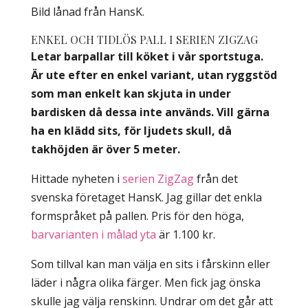
Bild lånad från HansK.
ENKEL OCH TIDLÖS PALL I SERIEN ZIGZAG
Letar barpallar till köket i vår sportstuga.
Är ute efter en enkel variant, utan ryggstöd
som man enkelt kan skjuta in under
bardisken då dessa inte används. Vill gärna
ha en klädd sits, för ljudets skull, då
takhöjden är över 5 meter.
Hittade nyheten i
serien ZigZag
från det
svenska företaget HansK. Jag gillar det enkla
formspråket på pallen. Pris för den höga,
barvarianten i målad yta
är 1.100 kr.
Som tillval kan man välja en sits i fårskinn eller
läder i några olika färger. Men fick jag önska
skulle jag välja renskinn. Undrar om det går att