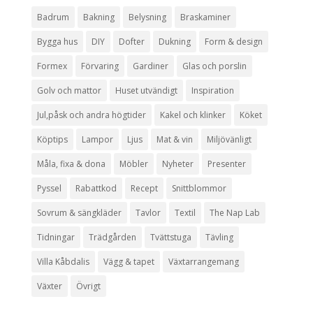
Badrum
Bakning
Belysning
Braskaminer
Bygga hus
DIY
Dofter
Dukning
Form & design
Formex
Förvaring
Gardiner
Glas och porslin
Golv och mattor
Huset utvändigt
Inspiration
Jul,påsk och andra högtider
Kakel och klinker
Köket
Köptips
Lampor
Ljus
Mat & vin
Miljövänligt
Måla, fixa & dona
Möbler
Nyheter
Presenter
Pyssel
Rabattkod
Recept
Snittblommor
Sovrum & sängkläder
Tavlor
Textil
The Nap Lab
Tidningar
Trädgården
Tvättstuga
Tävling
Villa Kåbdalis
Vägg & tapet
Växtarrangemang
Växter
Övrigt