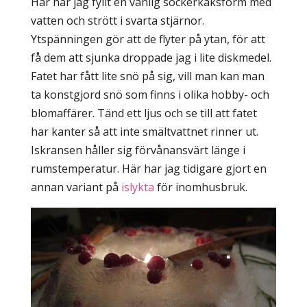
Här har jag fyllt en vanlig sockerkaksform med
vatten och strött i svarta stjärnor.
Ytspänningen gör att de flyter på ytan, för att
få dem att sjunka droppade jag i lite diskmedel.
Fatet har fått lite snö på sig, vill man kan man
ta konstgjord snö som finns i olika hobby- och
blomaffärer. Tänd ett ljus och se till att fatet
har kanter så att inte smältvattnet rinner ut.
Iskransen håller sig förvånansvärt länge i
rumstemperatur. Här har jag tidigare gjort en
annan variant på
islykta
för inomhusbruk.