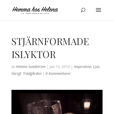
STJÄRNFORMADE
ISLYKTOR
Av
Helena Sundström
|
Jan 13, 2014
|
Inspiration
,
Ljus
,
Övrigt
,
Trädgården
|
0 Kommentarer