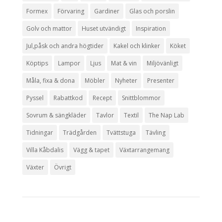
Formex
Förvaring
Gardiner
Glas och porslin
Golv och mattor
Huset utvändigt
Inspiration
Jul,påsk och andra högtider
Kakel och klinker
Köket
Köptips
Lampor
Ljus
Mat & vin
Miljövänligt
Måla, fixa & dona
Möbler
Nyheter
Presenter
Pyssel
Rabattkod
Recept
Snittblommor
Sovrum & sängkläder
Tavlor
Textil
The Nap Lab
Tidningar
Trädgården
Tvättstuga
Tävling
Villa Kåbdalis
Vägg & tapet
Växtarrangemang
Växter
Övrigt