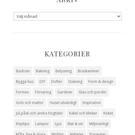
KATEGORIER
Badrum
Bakning
Belysning
Braskaminer
Bygga hus
DIY
Dofter
Dukning
Form & design
Formex
Förvaring
Gardiner
Glas och porslin
Golv och mattor
Huset utvändigt
Inspiration
Jul,påsk och andra högtider
Kakel och klinker
Köket
Köptips
Lampor
Ljus
Mat & vin
Miljövänligt
Måla, fixa & dona
Möbler
Nyheter
Presenter