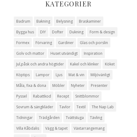
KATEGORIER
Badrum
Bakning
Belysning
Braskaminer
Bygga hus
DIY
Dofter
Dukning
Form & design
Formex
Förvaring
Gardiner
Glas och porslin
Golv och mattor
Huset utvändigt
Inspiration
Jul,påsk och andra högtider
Kakel och klinker
Köket
Köptips
Lampor
Ljus
Mat & vin
Miljövänligt
Måla, fixa & dona
Möbler
Nyheter
Presenter
Pyssel
Rabattkod
Recept
Snittblommor
Sovrum & sängkläder
Tavlor
Textil
The Nap Lab
Tidningar
Trädgården
Tvättstuga
Tävling
Villa Kåbdalis
Vägg & tapet
Växtarrangemang