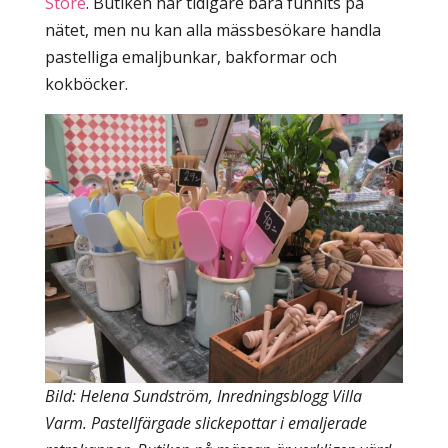
Store
. Butiken har tidigare bara funnits på
nätet, men nu kan alla mässbesökare handla
pastelliga emaljbunkar, bakformar och
kokböcker.
Bild: Helena Sundström, Inredningsblogg Villa
Varm. Pastellfärgade slickepottar i
emaljerade