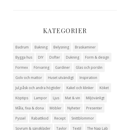
KATEGORIER
Badrum
Bakning
Belysning
Braskaminer
Bygga hus
DIY
Dofter
Dukning
Form & design
Formex
Förvaring
Gardiner
Glas och porslin
Golv och mattor
Huset utvändigt
Inspiration
Jul,påsk och andra högtider
Kakel och klinker
Köket
Köptips
Lampor
Ljus
Mat & vin
Miljövänligt
Måla, fixa & dona
Möbler
Nyheter
Presenter
Pyssel
Rabattkod
Recept
Snittblommor
Sovrum & sängkläder
Tavlor
Textil
The Nap Lab