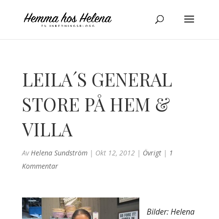
LEILA´S GENERAL
STORE PÅ HEM &
VILLA
Av
Helena Sundström
|
Okt 12, 2012
|
Övrigt
|
1
Kommentar
Bilder: Helena