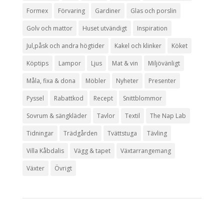
Formex
Förvaring
Gardiner
Glas och porslin
Golv och mattor
Huset utvändigt
Inspiration
Jul,påsk och andra högtider
Kakel och klinker
Köket
Köptips
Lampor
Ljus
Mat & vin
Miljövänligt
Måla, fixa & dona
Möbler
Nyheter
Presenter
Pyssel
Rabattkod
Recept
Snittblommor
Sovrum & sängkläder
Tavlor
Textil
The Nap Lab
Tidningar
Trädgården
Tvättstuga
Tävling
Villa Kåbdalis
Vägg & tapet
Växtarrangemang
Växter
Övrigt