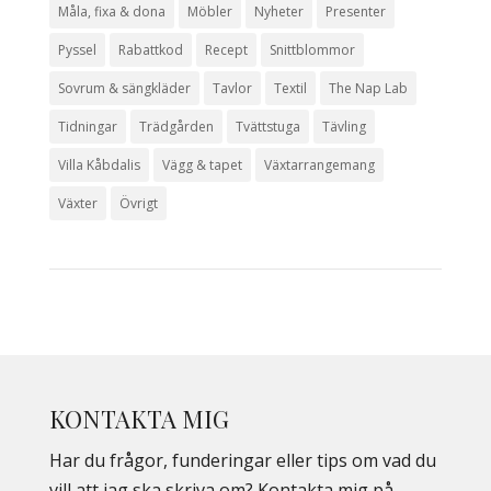
Måla, fixa & dona
Möbler
Nyheter
Presenter
Pyssel
Rabattkod
Recept
Snittblommor
Sovrum & sängkläder
Tavlor
Textil
The Nap Lab
Tidningar
Trädgården
Tvättstuga
Tävling
Villa Kåbdalis
Vägg & tapet
Växtarrangemang
Växter
Övrigt
KONTAKTA MIG
Har du frågor, funderingar eller tips om vad du
vill att jag ska skriva om? Kontakta mig på