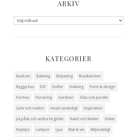
ARKIV
KATEGORIER
Badrum
Bakning
Belysning
Braskaminer
Bygga hus
DIY
Dofter
Dukning
Form & design
Formex
Förvaring
Gardiner
Glas och porslin
Golv och mattor
Huset utvändigt
Inspiration
Jul,påsk och andra högtider
Kakel och klinker
Köket
Köptips
Lampor
Ljus
Mat & vin
Miljövänligt