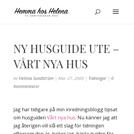
NY HUSGUIDE UTE –
VÅRT NYA HUS
Av
Helena Sundström
|
Mar 27, 2009
|
Tidningar
|
0
Kommentarer
Jag har tidigare på min inredningsblogg tipsat
om husguiden
Vårt nya hus
. Nu känner jag att
jag återigen vill slå ett slag för tidningen
eftersom den är, tycker jag, bästa guiden för