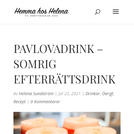
PAVLOVADRINK –
SOMRIG
EFTERRÄTTSDRINK
Av
Helena Sundström
|
Jul 22, 2021
|
Drinkar
,
Övrigt
,
Recept
|
0 Kommentarer