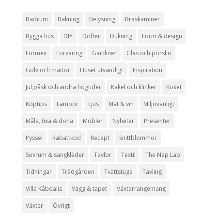
Badrum
Bakning
Belysning
Braskaminer
Bygga hus
DIY
Dofter
Dukning
Form & design
Formex
Förvaring
Gardiner
Glas och porslin
Golv och mattor
Huset utvändigt
Inspiration
Jul,påsk och andra högtider
Kakel och klinker
Köket
Köptips
Lampor
Ljus
Mat & vin
Miljövänligt
Måla, fixa & dona
Möbler
Nyheter
Presenter
Pyssel
Rabattkod
Recept
Snittblommor
Sovrum & sängkläder
Tavlor
Textil
The Nap Lab
Tidningar
Trädgården
Tvättstuga
Tävling
Villa Kåbdalis
Vägg & tapet
Växtarrangemang
Växter
Övrigt