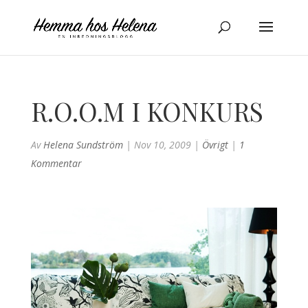
R.O.O.M I KONKURS
Av
Helena Sundström
|
Nov 10, 2009
|
Övrigt
|
1
Kommentar