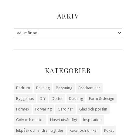
ARKIV
KATEGORIER
Badrum
Bakning
Belysning
Braskaminer
Bygga hus
DIY
Dofter
Dukning
Form & design
Formex
Förvaring
Gardiner
Glas och porslin
Golv och mattor
Huset utvändigt
Inspiration
Jul,påsk och andra högtider
Kakel och klinker
Köket