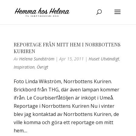
REPORTAGE FRÅN MITT HEM I NORRBOTTENS
KURIREN
Av
Helena Sundström
|
Apr 15, 2011
|
Huset Utvändigt
,
Inspiration
,
Övrigt
Foto Linda Wikström, Norrbottens Kuriren.
Brickbord från THG, där även lampan kommer
ifrån. Le Courbiserfåtöljen är inköpt i Umeå.
Reportage i Norrbottens Kuriren Nu i vinter
blev jag kontaktad av Norrbottens Kuriren, de
ville komma och göra ett reportage om mitt
hem....