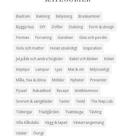
Badrum
Bakning
Belysning
Braskaminer
Bygga hus
DIY
Dofter
Dukning
Form & design
Formex
Förvaring
Gardiner
Glas och porslin
Golv och mattor
Huset utvändigt
Inspiration
Jul,påsk och andra högtider
Kakel och klinker
Köket
Köptips
Lampor
Ljus
Mat & vin
Miljövänligt
Måla, fixa & dona
Möbler
Nyheter
Presenter
Pyssel
Rabattkod
Recept
Snittblommor
Sovrum & sängkläder
Tavlor
Textil
The Nap Lab
Tidningar
Trädgården
Tvättstuga
Tävling
Villa Kåbdalis
Vägg & tapet
Växtarrangemang
Växter
Övrigt