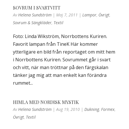
SOVRUM I SVARTVITT
Av
Helena Sundström
|
Maj 7, 2011
|
Lampor
,
Övrigt
,
Sovrum & Sängkläder
,
Textil
Foto: Linda Wikström, Norrbottens Kuriren.
Favorit lampan från TineK Här kommer
ytterligare en bild från reportaget om mitt hem
i Norrbottens Kuriren. Sovrummet går i svart
och vitt, när man tröttnar på den färgskalan
tänker jag mig att man enkelt kan förändra
rummet...
HIMLA MED NORDISK MYSTIK
Av
Helena Sundström
|
Aug 19, 2010
|
Dukning
,
Formex
,
Övrigt
,
Textil