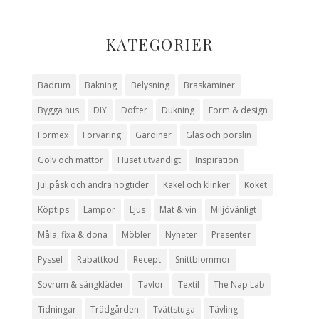
KATEGORIER
Badrum
Bakning
Belysning
Braskaminer
Bygga hus
DIY
Dofter
Dukning
Form & design
Formex
Förvaring
Gardiner
Glas och porslin
Golv och mattor
Huset utvändigt
Inspiration
Jul,påsk och andra högtider
Kakel och klinker
Köket
Köptips
Lampor
Ljus
Mat & vin
Miljövänligt
Måla, fixa & dona
Möbler
Nyheter
Presenter
Pyssel
Rabattkod
Recept
Snittblommor
Sovrum & sängkläder
Tavlor
Textil
The Nap Lab
Tidningar
Trädgården
Tvättstuga
Tävling