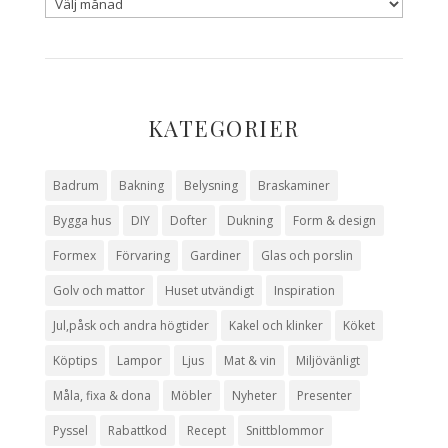
KATEGORIER
Badrum
Bakning
Belysning
Braskaminer
Bygga hus
DIY
Dofter
Dukning
Form & design
Formex
Förvaring
Gardiner
Glas och porslin
Golv och mattor
Huset utvändigt
Inspiration
Jul,påsk och andra högtider
Kakel och klinker
Köket
Köptips
Lampor
Ljus
Mat & vin
Miljövänligt
Måla, fixa & dona
Möbler
Nyheter
Presenter
Pyssel
Rabattkod
Recept
Snittblommor