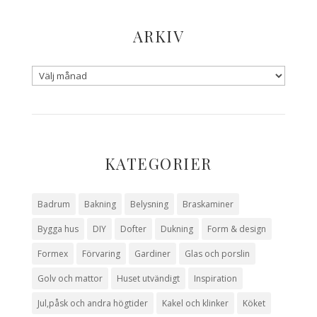
ARKIV
KATEGORIER
Badrum
Bakning
Belysning
Braskaminer
Bygga hus
DIY
Dofter
Dukning
Form & design
Formex
Förvaring
Gardiner
Glas och porslin
Golv och mattor
Huset utvändigt
Inspiration
Jul,påsk och andra högtider
Kakel och klinker
Köket