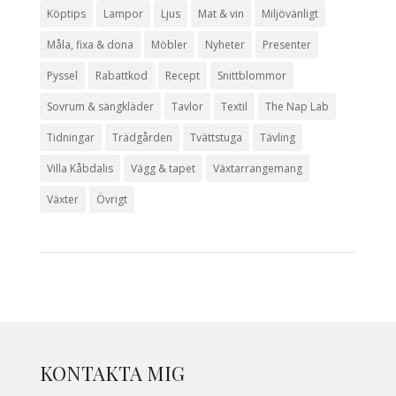
Köptips
Lampor
Ljus
Mat & vin
Miljövänligt
Måla, fixa & dona
Möbler
Nyheter
Presenter
Pyssel
Rabattkod
Recept
Snittblommor
Sovrum & sängkläder
Tavlor
Textil
The Nap Lab
Tidningar
Trädgården
Tvättstuga
Tävling
Villa Kåbdalis
Vägg & tapet
Växtarrangemang
Växter
Övrigt
KONTAKTA MIG