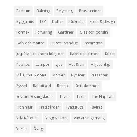
Badrum
Bakning
Belysning
Braskaminer
Bygga hus
DIY
Dofter
Dukning
Form & design
Formex
Förvaring
Gardiner
Glas och porslin
Golv och mattor
Huset utvändigt
Inspiration
Jul,påsk och andra högtider
Kakel och klinker
Köket
Köptips
Lampor
Ljus
Mat & vin
Miljövänligt
Måla, fixa & dona
Möbler
Nyheter
Presenter
Pyssel
Rabattkod
Recept
Snittblommor
Sovrum & sängkläder
Tavlor
Textil
The Nap Lab
Tidningar
Trädgården
Tvättstuga
Tävling
Villa Kåbdalis
Vägg & tapet
Växtarrangemang
Växter
Övrigt