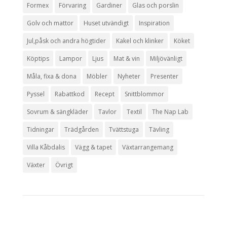
Formex
Förvaring
Gardiner
Glas och porslin
Golv och mattor
Huset utvändigt
Inspiration
Jul,påsk och andra högtider
Kakel och klinker
Köket
Köptips
Lampor
Ljus
Mat & vin
Miljövänligt
Måla, fixa & dona
Möbler
Nyheter
Presenter
Pyssel
Rabattkod
Recept
Snittblommor
Sovrum & sängkläder
Tavlor
Textil
The Nap Lab
Tidningar
Trädgården
Tvättstuga
Tävling
Villa Kåbdalis
Vägg & tapet
Växtarrangemang
Växter
Övrigt