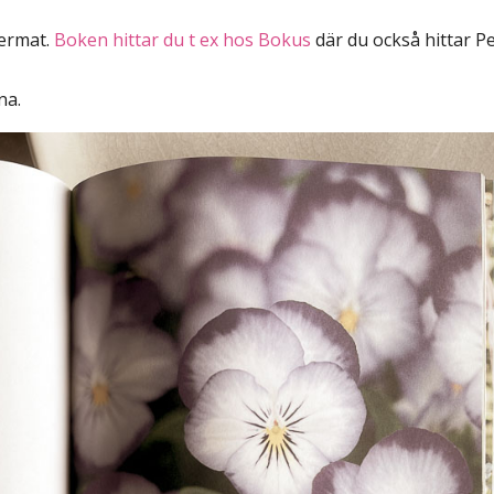
termat.
Boken hittar du t ex hos Bokus
där du också hittar P
na.