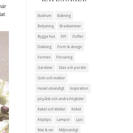
när
lat
Badrum
Bakning
Belysning
Braskaminer
Bygga hus
DIY
Dofter
Dukning
Form & design
Formex
Förvaring
Gardiner
Glas och porslin
Golv och mattor
Huset utvändigt
Inspiration
Jul,påsk och andra högtider
Kakel och klinker
Köket
Köptips
Lampor
Ljus
Mat & vin
Miljövänligt