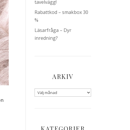
tavelvägg!
Rabattkod – smakbox 30
%
Läsarfråga – Dyr
inredning?
ARKIV
en
KATEGORIER