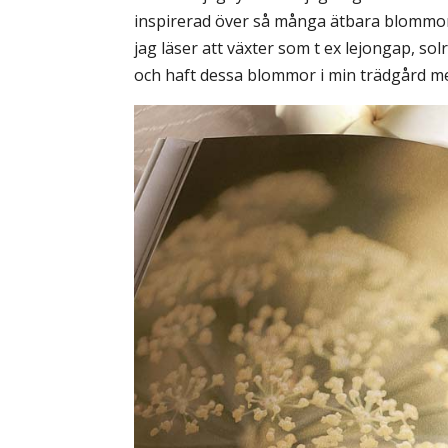
inspirerad över så många ätbara blommor d
jag läser att växter som t ex lejongap, solr
och haft dessa blommor i min trädgård me