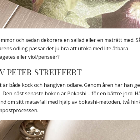
lommor och sedan dekorera en sallad eller en maträtt med. S
ens odling passar det ju bra att utöka med lite ätbara
agetes eller viol/penseér?
V PETER STREIFFERT
ert är både kock och hängiven odlare. Genom åren har han ge
g. Den näst senaste boken är Bokashi – för en bättre jord. H
and om sitt matavfall med hjälp av bokashi-metoden, två hin
kompostprocessen.