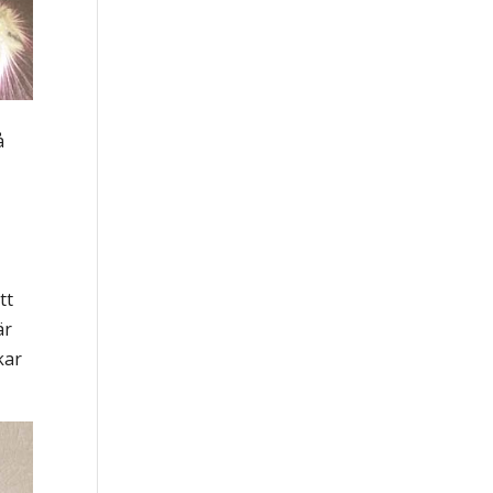
å
tt
är
kar