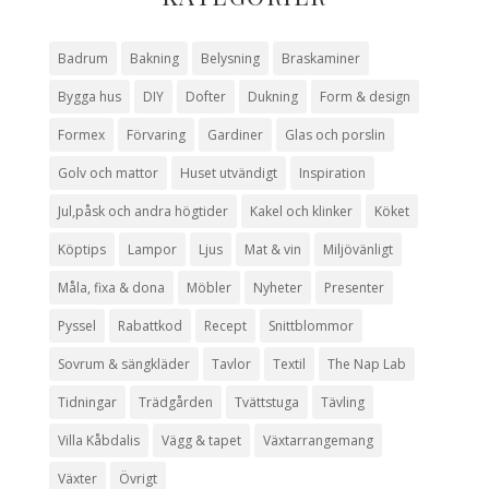
Badrum
Bakning
Belysning
Braskaminer
Bygga hus
DIY
Dofter
Dukning
Form & design
Formex
Förvaring
Gardiner
Glas och porslin
Golv och mattor
Huset utvändigt
Inspiration
Jul,påsk och andra högtider
Kakel och klinker
Köket
Köptips
Lampor
Ljus
Mat & vin
Miljövänligt
Måla, fixa & dona
Möbler
Nyheter
Presenter
Pyssel
Rabattkod
Recept
Snittblommor
Sovrum & sängkläder
Tavlor
Textil
The Nap Lab
Tidningar
Trädgården
Tvättstuga
Tävling
Villa Kåbdalis
Vägg & tapet
Växtarrangemang
Växter
Övrigt