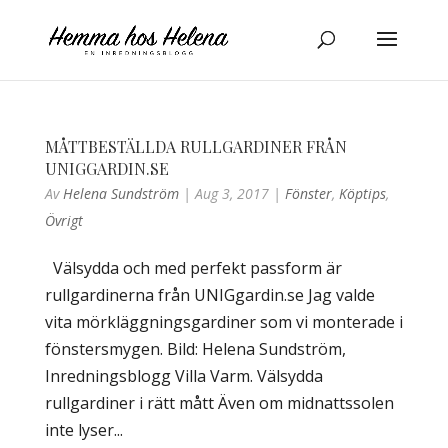
MÅTTBESTÄLLDA RULLGARDINER FRÅN
UNIGGARDIN.SE
Av
Helena Sundström
|
Aug 3, 2017
|
Fönster
,
Köptips
,
Övrigt
Välsydda och med perfekt passform är
rullgardinerna från UNIGgardin.se Jag valde
vita mörkläggningsgardiner som vi monterade i
fönstersmygen. Bild: Helena Sundström,
Inredningsblogg Villa Varm. Välsydda
rullgardiner i rätt mått Även om midnattssolen
inte lyser...