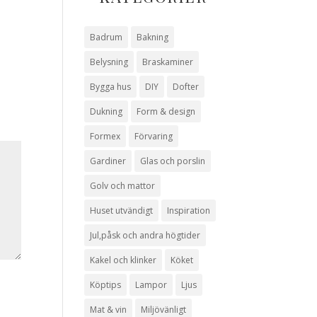
Badrum
Bakning
Belysning
Braskaminer
Bygga hus
DIY
Dofter
Dukning
Form & design
Formex
Förvaring
Gardiner
Glas och porslin
Golv och mattor
Huset utvändigt
Inspiration
Jul,påsk och andra högtider
Kakel och klinker
Köket
Köptips
Lampor
Ljus
Mat & vin
Miljövänligt