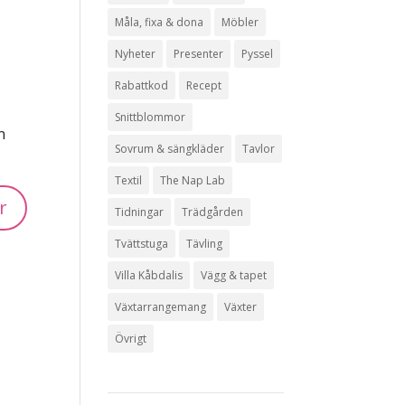
Måla, fixa & dona
Möbler
Nyheter
Presenter
Pyssel
Rabattkod
Recept
Snittblommor
n
Sovrum & sängkläder
Tavlor
Textil
The Nap Lab
Tidningar
Trädgården
Tvättstuga
Tävling
Villa Kåbdalis
Vägg & tapet
Växtarrangemang
Växter
Övrigt