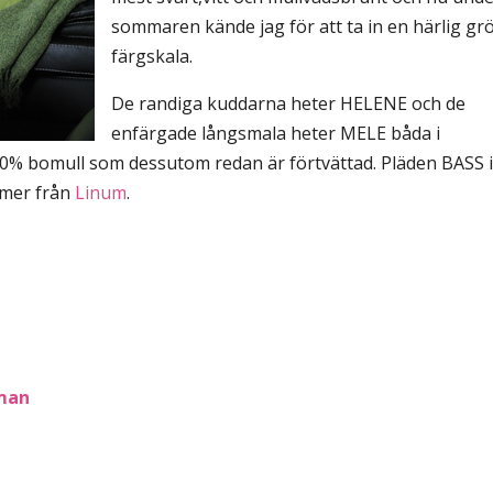
sommaren kände jag för att ta in en härlig gr
färgskala.
De randiga kuddarna heter HELENE och de
enfärgade långsmala heter MELE båda i
100% bomull som dessutom redan är förtvättad. Pläden BASS i 
mmer från
Linum
.
tman