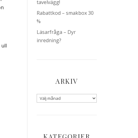
tavelvägg!
ön
Rabattkod – smakbox 30
%
Läsarfråga – Dyr
inredning?
ull
ARKIV
KATEGORIER