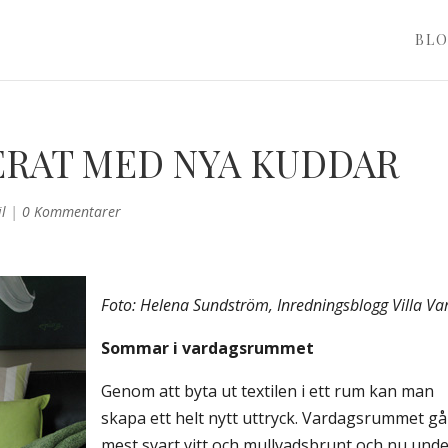
BL
RAT MED NYA KUDDAR
il
|
0 Kommentarer
Foto: Helena Sundström, Inredningsblogg Villa Va
Sommar i vardagsrummet
Genom att byta ut textilen i ett rum kan man
skapa ett helt nytt uttryck. Vardagsrummet går
mest svart,vitt och mullvadsbrunt och nu und