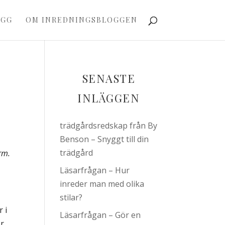
OGG
OM INREDNINGSBLOGGEN
SENASTE
INLÄGGEN
trädgårdsredskap från By
Benson – Snyggt till din
trädgård
rm.
Läsarfrågan – Hur
inreder man med olika
stilar?
 i
Läsarfrågan – Gör en
er