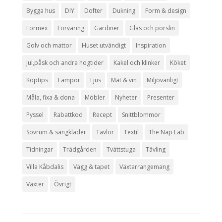
Bygga hus
DIY
Dofter
Dukning
Form & design
Formex
Förvaring
Gardiner
Glas och porslin
Golv och mattor
Huset utvändigt
Inspiration
Jul,påsk och andra högtider
Kakel och klinker
Köket
Köptips
Lampor
Ljus
Mat & vin
Miljövänligt
Måla, fixa & dona
Möbler
Nyheter
Presenter
Pyssel
Rabattkod
Recept
Snittblommor
Sovrum & sängkläder
Tavlor
Textil
The Nap Lab
Tidningar
Trädgården
Tvättstuga
Tävling
Villa Kåbdalis
Vägg & tapet
Växtarrangemang
Växter
Övrigt