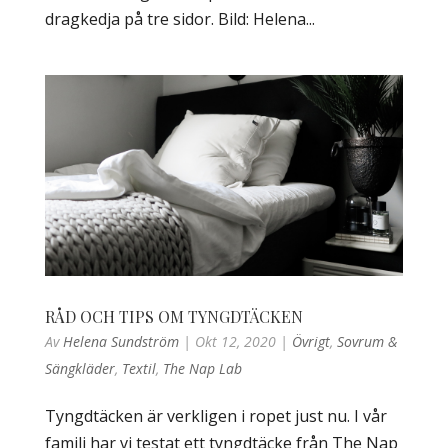
dragkedja på tre sidor. Bild: Helena...
RÅD OCH TIPS OM TYNGDTÄCKEN
Av
Helena Sundström
|
Okt 12, 2020
|
Övrigt
,
Sovrum &
Sängkläder
,
Textil
,
The Nap Lab
Tyngdtäcken är verkligen i ropet just nu. I vår
familj har vi testat ett tyngdtäcke från The Nap