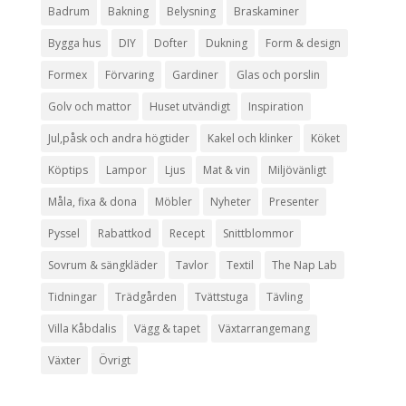
Badrum
Bakning
Belysning
Braskaminer
Bygga hus
DIY
Dofter
Dukning
Form & design
Formex
Förvaring
Gardiner
Glas och porslin
Golv och mattor
Huset utvändigt
Inspiration
Jul,påsk och andra högtider
Kakel och klinker
Köket
Köptips
Lampor
Ljus
Mat & vin
Miljövänligt
Måla, fixa & dona
Möbler
Nyheter
Presenter
Pyssel
Rabattkod
Recept
Snittblommor
Sovrum & sängkläder
Tavlor
Textil
The Nap Lab
Tidningar
Trädgården
Tvättstuga
Tävling
Villa Kåbdalis
Vägg & tapet
Växtarrangemang
Växter
Övrigt