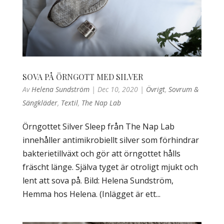
SOVA PÅ ÖRNGOTT MED SILVER
Av
Helena Sundström
|
Dec 10, 2020
|
Övrigt
,
Sovrum &
Sängkläder
,
Textil
,
The Nap Lab
Örngottet Silver Sleep från The Nap Lab
innehåller antimikrobiellt silver som förhindrar
bakterietillväxt och gör att örngottet hålls
fräscht länge. Själva tyget är otroligt mjukt och
lent att sova på. Bild: Helena Sundström,
Hemma hos Helena. (Inlägget är ett...