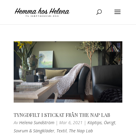
TYNGDFILT I STICKAT FRÅN THE NAP LAB
Av
Helena Sundström
|
Mar 6, 2021
|
Köptips
,
Övrigt
,
Sovrum & Sängkläder
,
Textil
,
The Nap Lab