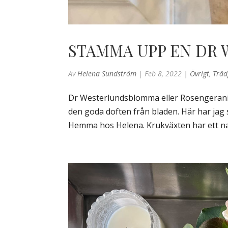
STAMMA UPP EN DR
Av
Helena Sundström
|
Feb 8, 2022
|
Övrigt
,
Träd
Dr Westerlundsblomma eller Rosengeraniu
den goda doften från bladen. Här har jag s
Hemma hos Helena. Krukväxten har ett natu