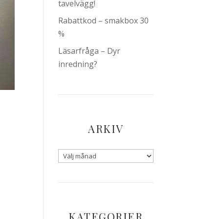
tavelvägg!
Rabattkod – smakbox 30
%
Läsarfråga – Dyr
inredning?
ARKIV
a
KATEGORIER