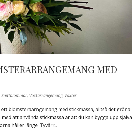
OMSTERARRANGEMANG MED
,
Snittblommor
,
Växtarrangemang
,
Växter
öra ett blomsteraarngemang med stickmassa, alltså det gröna
a med att använda stickmassa är att du kan bygga upp själv
rna håller länge. Tyvärr...