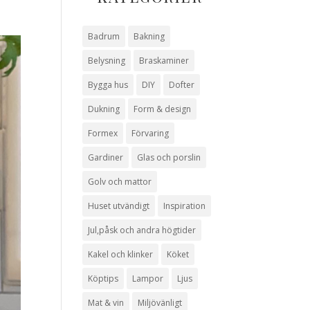
Badrum
Bakning
Belysning
Braskaminer
Bygga hus
DIY
Dofter
Dukning
Form & design
Formex
Förvaring
Gardiner
Glas och porslin
Golv och mattor
Huset utvändigt
Inspiration
Jul,påsk och andra högtider
Kakel och klinker
Köket
Köptips
Lampor
Ljus
Mat & vin
Miljövänligt