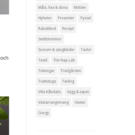
Måla, fixa & dona
Möbler
Nyheter
Presenter
Pyssel
Rabattkod
Recept
Snittblommor
Sovrum & sängkläder
Tavlor
 och
Textil
The Nap Lab
Tidningar
Trädgården
Tvättstuga
Tävling
Villa Kåbdalis
Vägg & tapet
Växtarrangemang
Växter
Övrigt