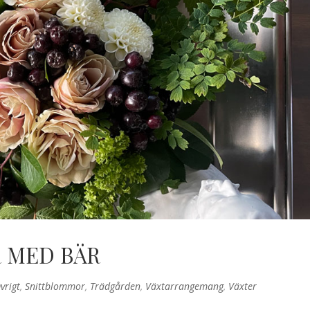
 MED BÄR
vrigt
,
Snittblommor
,
Trädgården
,
Växtarrangemang
,
Växter