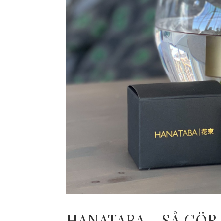
HANATABA – SÅ GÖR