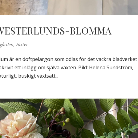
 WESTERLUNDS-BLOMMA
gården
,
Växter
m är en doftpelargon som odlas för det vackra bladverket
krivit ett inlägg om själva växten. Bild: Helena Sundström,
rligt, buskigt växtsätt...